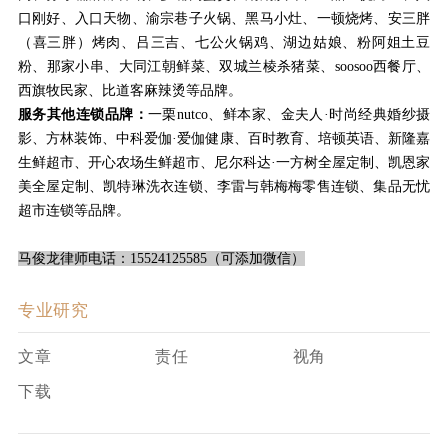
口刚好、入口天物、渝宗巷子火锅、黑马小灶、一顿烧烤、安三胖
（喜三胖）烤肉、吕三吉、七公火锅鸡、湖边姑娘、粉阿姐土豆
粉、那家小串、大同江朝鲜菜、双城兰棱杀猪菜、soosoo西餐厅、
西旗牧民家、比道客麻辣烫等品牌。
服务其他连锁品牌：
一栗nutco、鲜本家、金夫人·时尚经典婚纱摄
影、方林装饰、中科爱伽·爱伽健康、百时教育、培顿英语、新隆嘉
生鲜超市、开心农场生鲜超市、尼尔科达·一方树全屋定制、凯恩家
美全屋定制、凯特琳洗衣连锁、李雷与韩梅梅零售连锁、集品无忧
超市连锁等品牌。
马俊龙律师电话：15524125585（可添加微信）
专业研究
文章
责任
视角
下载