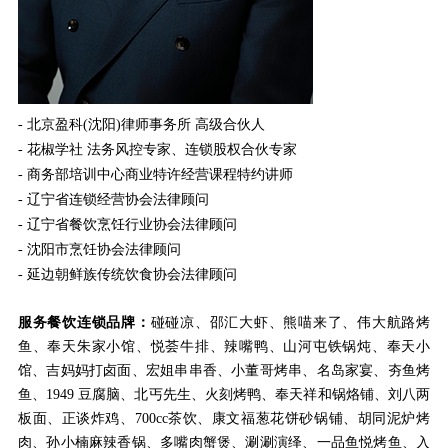
- 北京盈科(沈阳)律师事务所 高级合伙人
- 花椒学社 法务风控专家、连锁股权合伙专家
- 商务部培训中心商业特许经营课程特约讲师
- 辽宁省连锁经营协会法律顾问
- 辽宁省餐饮烹饪行业协会法律顾问
- 沈阳市烹饪协会法律顾问
- 延边朝鲜族传统饮食协会法律顾问
服务餐饮连锁品牌：
碰碰凉、邵汇大虾、熊喵来了、伟大航路烤
鱼、奉天朱家小馆、悦荟牛排、辣嘴鸭、山河屯铁锅炖、奉天小
馆、吉妈妈打卤面、宏姐串串香、小董哥烤串、名岛家宴、夯鱼烤
鱼、1949 豆腐脑、北丐先生、火刻烤鸭、奉天祥和锅烙铺、刘八两
板面、正谈炸鸡、700cc茶饮、康文福葱花饼砂锅铺、胡同泥炉烤
肉、孙小楠麻辣香锅、多嘴肉蟹煲、涮涮演绎、一品鱼悦烤鱼、入